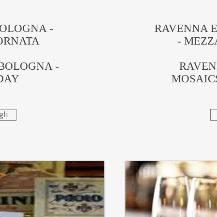
BOLOGNA -
RAVENNA E 
ORNATA
- MEZZ
 BOLOGNA -
RAVEN
DAY
MOSAICS
li