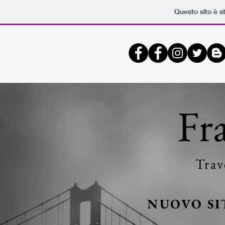
Questo sito è s
Fr
Trav
NUOVO SI