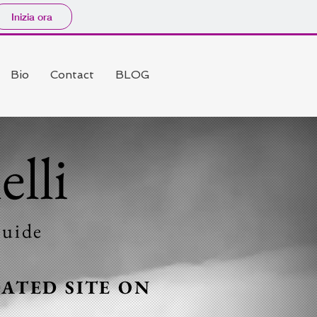
Inizia ora
Bio
Contact
BLOG
lli
uide
ATED SITE ON