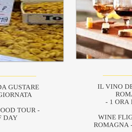
IL VINO D
DA GUSTARE
ROM
 GIORNATA
- 1 ORA 
OOD TOUR -
WINE FLI
F DAY
ROMAGNA - 