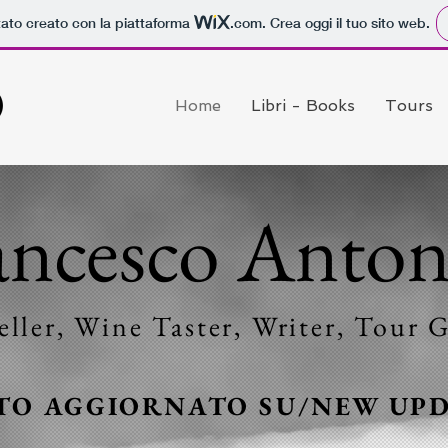
tato creato con la piattaforma
.com
. Crea oggi il tuo sito web.
Home
Libri - Books
Tours
ancesco Antone
eller, Wine Taster, Writer,
Tour G
TO AGGIORNATO SU/NEW UPD